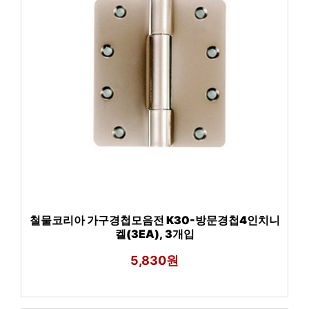
철물코리아 가구경첩모음전 K30-방문경첩4인치니
켈(3EA), 3개입
5,830원