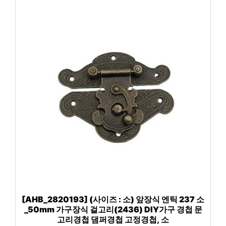
[AHB_2820193] (사이즈 : 소) 앞장식 엔틱 237 소
_50mm 가구장식 걸고리(2436) DIY가구 경첩 문
고리경첩 댐퍼경첩 고정경첩, 소