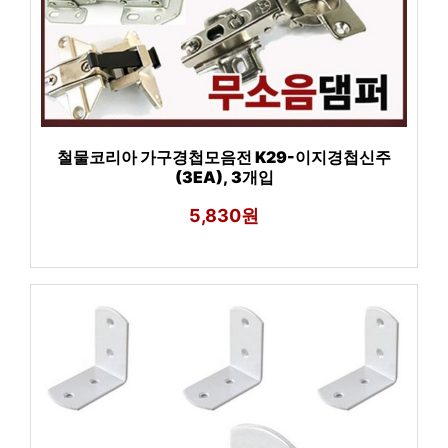
철물코리아 가구경첩모음전 K29-이지경첩신주
(3EA), 3개입
5,830원