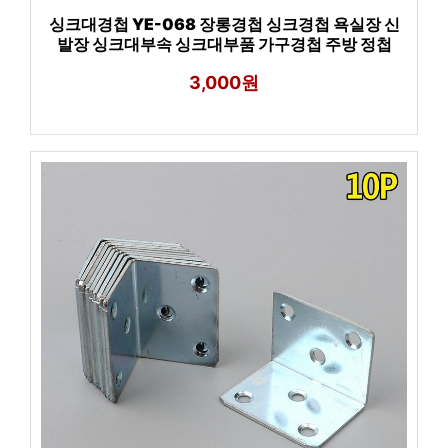
싱크대경첩 YE-068 장롱경첩 싱크경첩 욕실장 신
발장 싱크대부속 싱크대부품 가구경첩 주방 정첩
3,000원