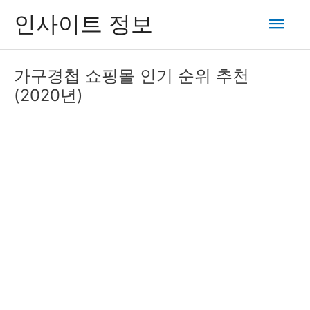
콘
메
인사이트 정보
텐
츠
인
로
가구경첩 쇼핑몰 인기 순위 추천
건
메
(2020년)
너
뛰
뉴
기