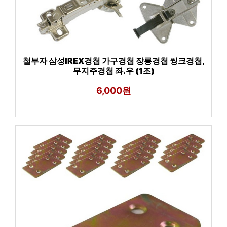
철부자 삼성IREX경첩 가구경첩 장롱경첩 씽크경첩,
무지주경첩 좌.우 (1조)
6,000원