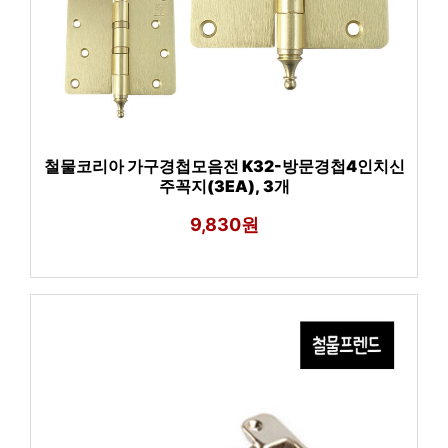
철물코리아 가구경첩모음전 K32-방문경첩4인치신
주꼭지(3EA), 3개
9,830원