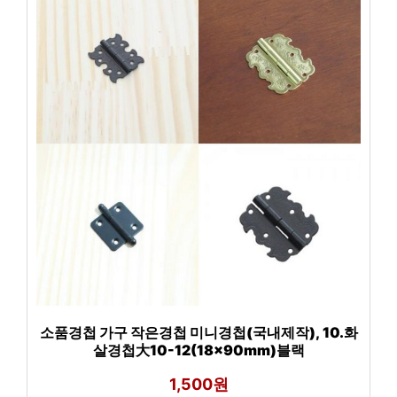
소품경첩 가구 작은경첩 미니경첩(국내제작), 10.화
살경첩大10-12(18x90mm)블랙
1,500원