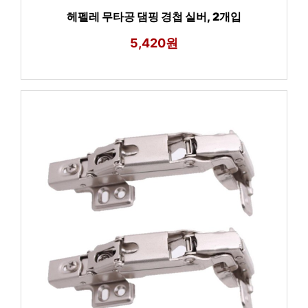
헤펠레 무타공 댐핑 경첩 실버, 2개입
5,420원