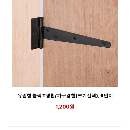
유럽형 블랙 T경첩/가구경첩(크기선택), 6인치
1,200원