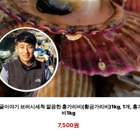
굴이야기 브러시세척 깔끔한 홍가리비(황금가리비)1kg, 1개, 홍
비1kg
7,500원