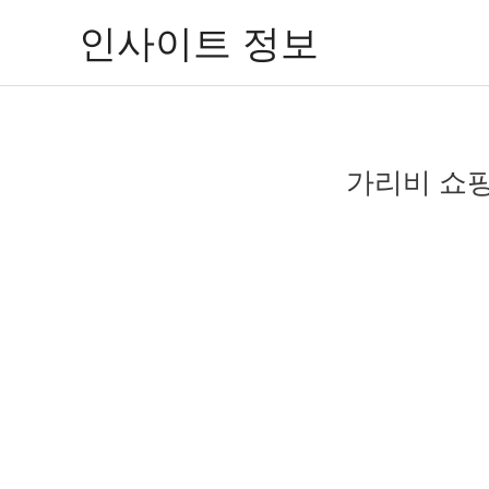
콘
인사이트 정보
텐
츠
로
건
너
가리비 쇼핑
뛰
기