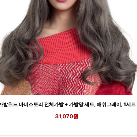
가발위드 바비스토리 전체가발 + 가발망 세트, 애쉬그레이, 1세트
31,070원