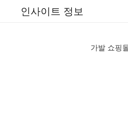
콘
인사이트 정보
텐
츠
로
건
너
가발 쇼핑몰 
뛰
기