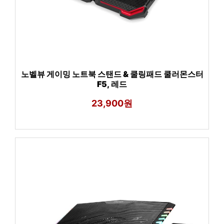
노벨뷰 게이밍 노트북 스탠드 & 쿨링패드 쿨러몬스터
F5, 레드
23,900원