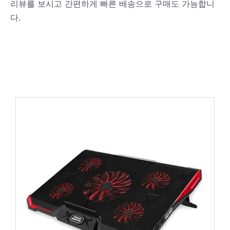
리뷰를 보시고 간편하게 빠른 배송으로 구매도 가능합니
다.