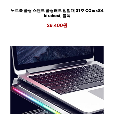
노트북 쿨링 스탠드 쿨링패드 받침대 31호 COicx84
kirahosi, 블랙
29,400원