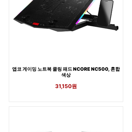
앱코 게이밍 노트북 쿨링 패드 NCORE NC500, 혼합
색상
31,150원