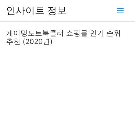
콘
메
인사이트 정보
텐
츠
인
로
게이밍노트북쿨러 쇼핑몰 인기 순위
건
메
추천 (2020년)
너
뛰
뉴
기