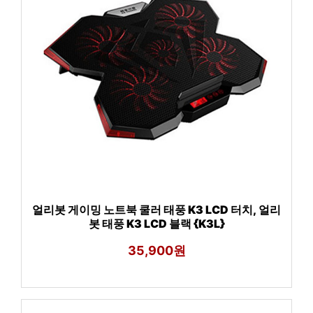
얼리봇 게이밍 노트북 쿨러 태풍 K3 LCD 터치, 얼리
봇 태풍 K3 LCD 블랙 {K3L}
35,900원