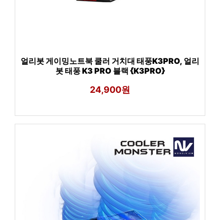
얼리봇 게이밍노트북 쿨러 거치대 태풍K3PRO, 얼리
봇 태풍 K3 PRO 블랙 {K3PRO}
24,900원