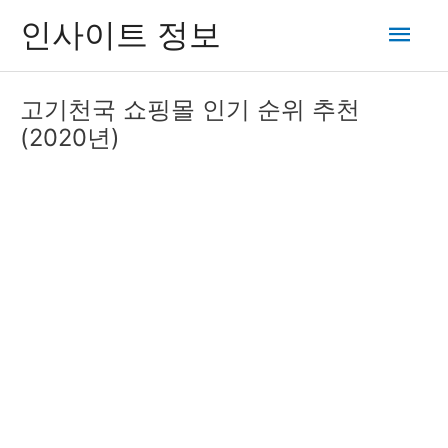
콘
메
인사이트 정보
텐
츠
인
로
고기천국 쇼핑몰 인기 순위 추천
건
메
(2020년)
너
뛰
뉴
기