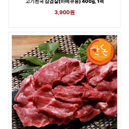
고기천국 삼겹살(바베큐용) 400g, 1팩
3,900원