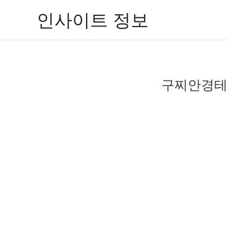
콘
인사이트 정보
텐
츠
로
건
너
구찌안경테 
뛰
기