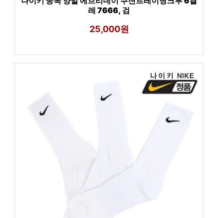
나이키 중목 양말 에브리데이 쿠션트레이닝크루 6켤
레 7666, 검
25,000원