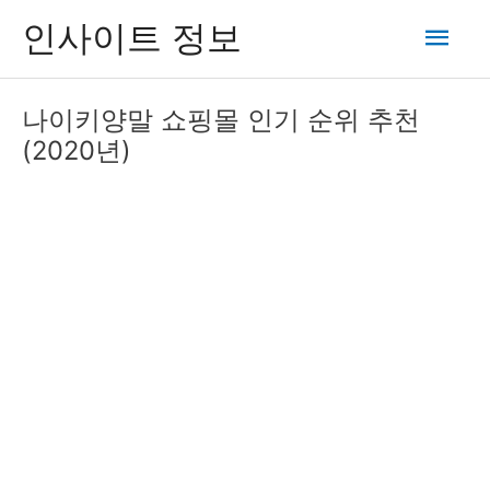
콘
메
인사이트 정보
텐
츠
인
로
나이키양말 쇼핑몰 인기 순위 추천
건
메
(2020년)
너
뛰
뉴
기