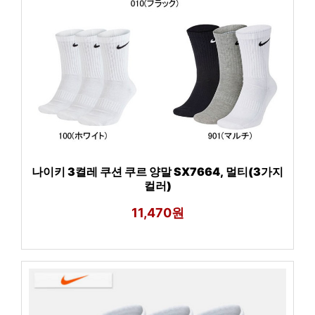
나이키 3켤레 쿠션 쿠르 양말 SX7664, 멀티(3가지
컬러)
11,470원