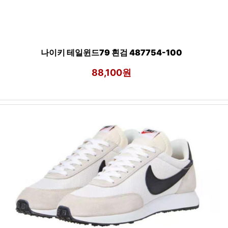
나이키 테일윈드79 흰검 487754-100
88,100원