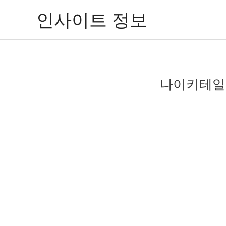
콘
인사이트 정보
텐
츠
로
건
너
나이키테일윈
뛰
기