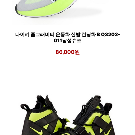
나이키 줌그래비티 운동화 신발 런닝화 B Q3202-
011남성슈즈
86,000원