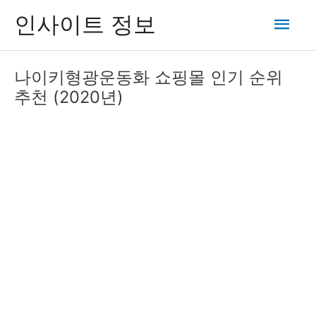
콘
메
인사이트 정보
텐
츠
인
로
나이키형광운동화 쇼핑몰 인기 순위
건
메
추천 (2020년)
너
뛰
뉴
기