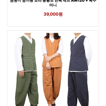
금동이 남아용 보라 봉황보 한복 세트 AM120 + 복주
머니
39,000원