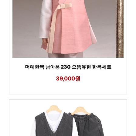
더예한복 남아용 230 으뜸유현 한복세트
39,000원