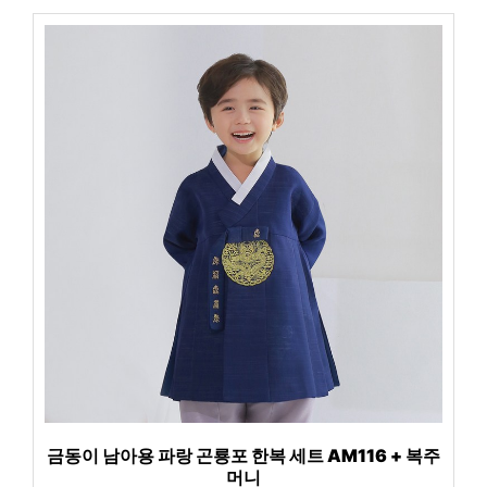
금동이 남아용 파랑 곤룡포 한복 세트 AM116 + 복주
머니