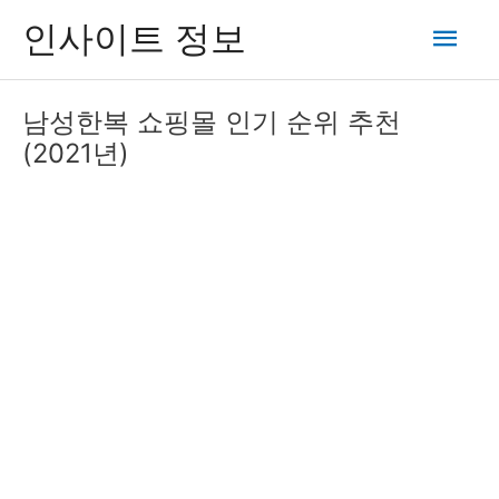
콘
메
인사이트 정보
텐
츠
인
로
남성한복 쇼핑몰 인기 순위 추천
건
메
(2021년)
너
뛰
뉴
기