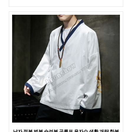
남자 절복 법복 승려복 곤룡포 용자수 생활 개량 한복