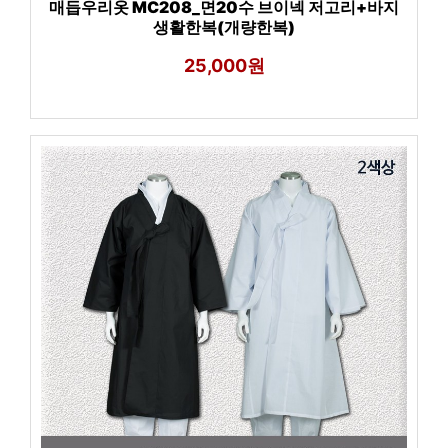
매듭우리옷 MC208_면20수 브이넥 저고리+바지
생활한복(개량한복)
25,000원