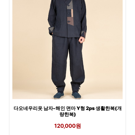
다오네우리옷 남자-해인 면마 Y형 2ps 생활한복(개
량한복)
120,000원