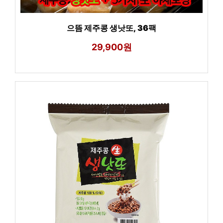
으뜸 제주콩 생낫또, 36팩
29,900원