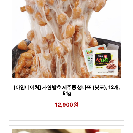
[아임네이처] 자연발효 제주콩 생나또 (낫또), 12개,
51g
12,900원