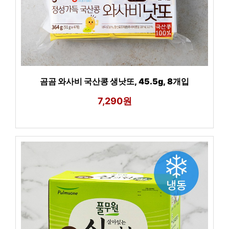
곰곰 와사비 국산콩 생낫또, 45.5g, 8개입
7,290원