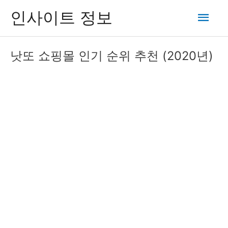
콘
메
인사이트 정보
텐
츠
인
로
낫또 쇼핑몰 인기 순위 추천 (2020년)
건
메
너
뛰
뉴
기