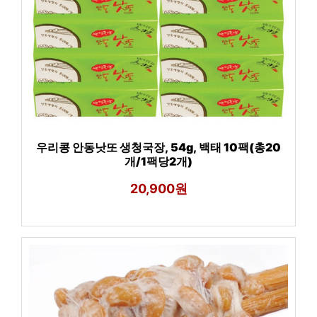
우리콩 안동낫또 생청국장, 54g, 백태 10팩(총20
개/1팩당2개)
20,900원