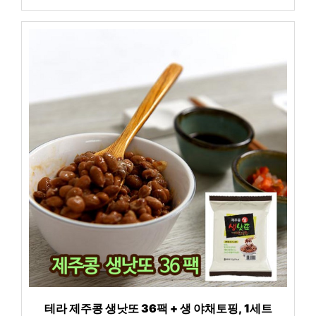
테라 제주콩 생낫또 36팩 + 생 야채토핑, 1세트