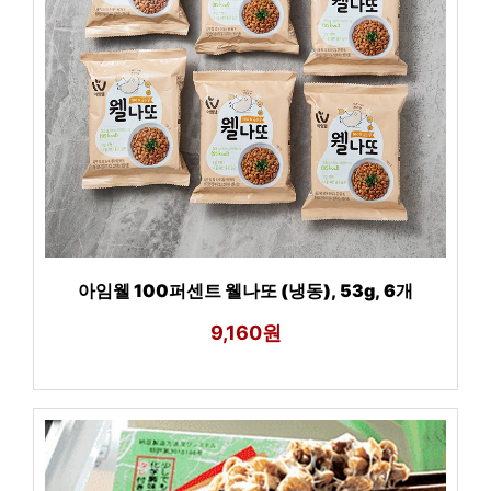
아임웰 100퍼센트 웰나또 (냉동), 53g, 6개
9,160원