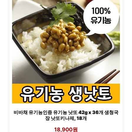
비바채 유기능인증 유기농 낫또 42g x 36개 생청국
장 낫또키나제, 18개
18,900원