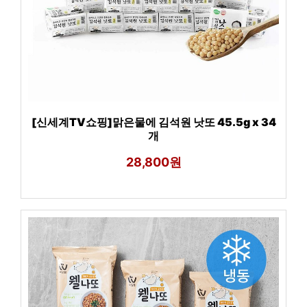
[신세계TV쇼핑]맑은물에 김석원 낫또 45.5g x 34
개
28,800원