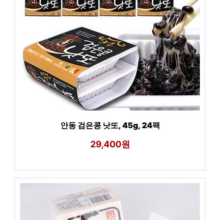
안동 검은콩 낫또, 45g, 24팩
29,400원