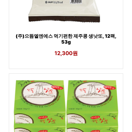
(주)으뜸엘엔에스 먹기편한 제주콩 생낫또, 12팩,
53g
12,300원