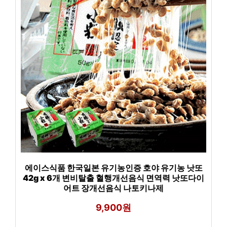
에이스식품 한국일본 유기농인증 호야 유기농 낫또
42g x 6개 변비탈출 혈행개선음식 면역력 낫또다이
어트 장개선음식 나토키나제
9,900원