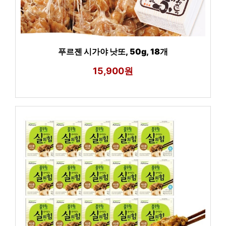
푸르젠 시가야 낫또, 50g, 18개
15,900원