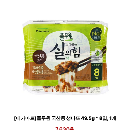
[메가마트]풀무원 국산콩 생나또 49.5g * 8입, 1개
7,630원