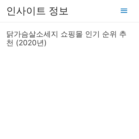
콘
메
인사이트 정보
텐
츠
인
로
닭가슴살소세지 쇼핑몰 인기 순위 추
건
메
천 (2020년)
너
뛰
뉴
기