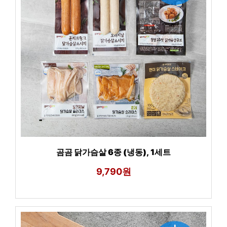
곰곰 닭가슴살 6종 (냉동), 1세트
9,790원