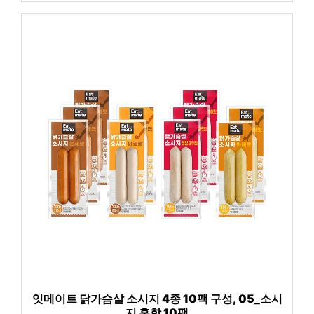
잇메이트 닭가슴살 소시지 4종 10팩 구성, 05_소시
지 혼합 10팩