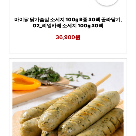
마이닭 닭가슴살 소세지 100g 9종 30팩 골라담기,
02_리얼카레 소세지 100g 30팩
36,900원