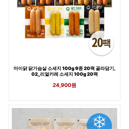
마이닭 닭가슴살 소세지 100g 9종 20팩 골라담기,
02_리얼카레 소세지 100g 20팩
24,900원