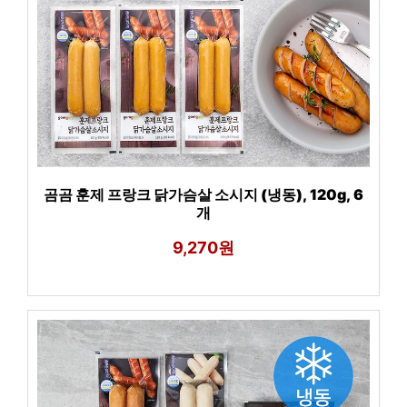
곰곰 훈제 프랑크 닭가슴살 소시지 (냉동), 120g, 6
개
9,270원