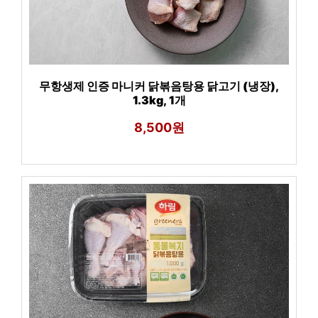
무항생제 인증 마니커 닭볶음탕용 닭고기 (냉장),
1.3kg, 1개
8,500원