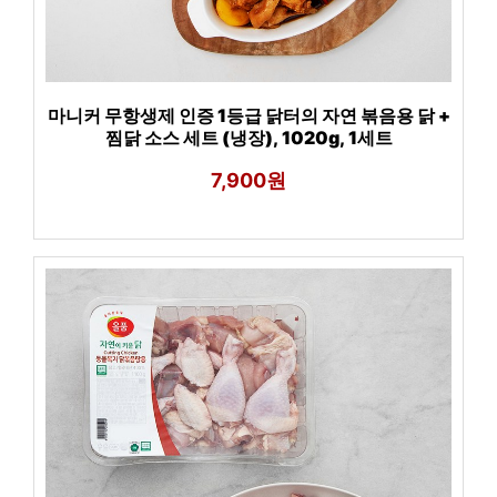
마니커 무항생제 인증 1등급 닭터의 자연 볶음용 닭 +
찜닭 소스 세트 (냉장), 1020g, 1세트
7,900원