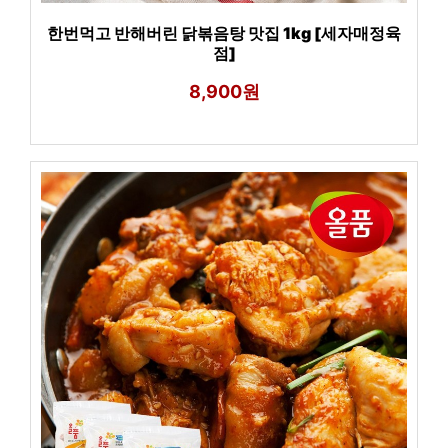
한번먹고 반해버린 닭볶음탕 맛집 1kg [세자매정육
점]
8,900원