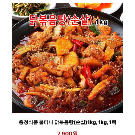
충청식품 불티나 닭볶음탕(순살)1kg, 1kg, 1팩
7,900원