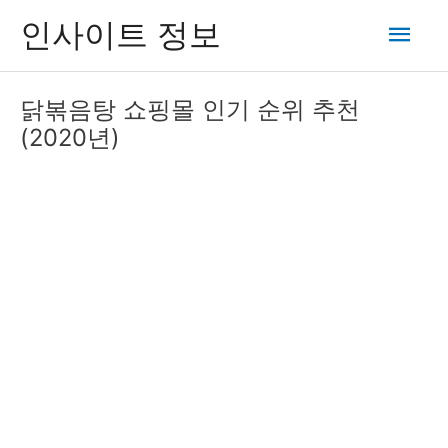
콘
메
인사이트 정보
텐
츠
인
로
닭볶음탕 쇼핑몰 인기 순위 추천
건
메
(2020년)
너
뛰
뉴
기