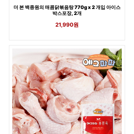
더 본 백종원의 매콤닭볶음탕 770g x 2 개입 아이스
박스포장, 2개
21,990원