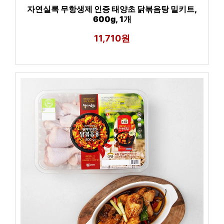
자연실록 무항생제 인증 태양초 닭볶음탕 밀키트,
600g, 1개
11,710원