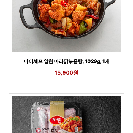
마이셰프 알찬 마라닭볶음탕, 1029g, 1개
15,900원