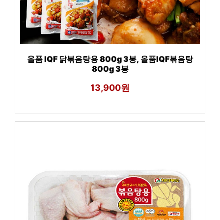
올품 IQF 닭볶음탕용 800g 3봉, 올품IQF볶음탕
800g 3봉
13,900원