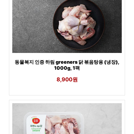
동물복지 인증 하림 greeners 닭 볶음탕용 (냉장),
1000g, 1팩
8,900원