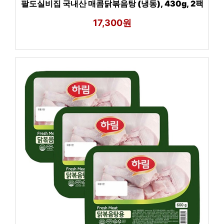
팔도실비집 국내산 매콤닭볶음탕 (냉동), 430g, 2팩
17,300원