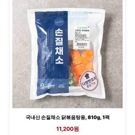
국내산 손질채소 닭볶음탕용, 810g, 1팩
11,200원