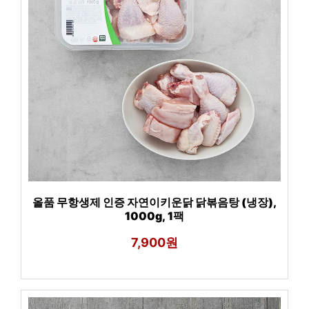
올품 무항생제 인증 자연이키운닭 닭볶음탕 (냉장),
1000g, 1팩
7,900원