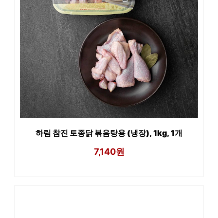
하림 참진 토종닭 볶음탕용 (냉장), 1kg, 1개
7,140원