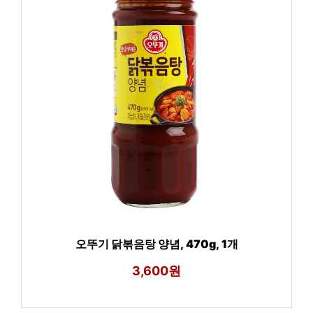
오뚜기 닭볶음탕 양념, 470g, 1개
3,600원