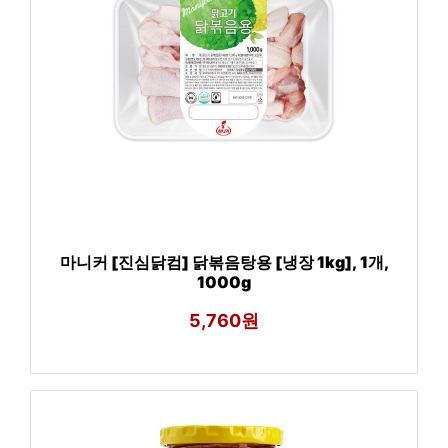
마니커 [진심닭컴] 닭볶음탕용 [냉장 1kg], 1개,
1000g
5,760원