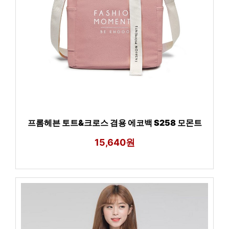
프롬헤븐 토트&크로스 겸용 에코백 S258 모몬트
15,640원