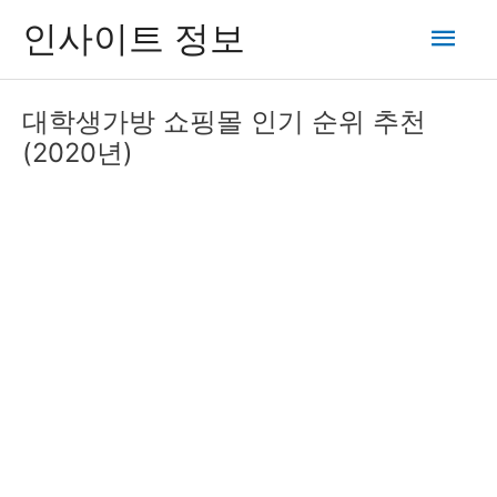
콘
메
인사이트 정보
텐
츠
인
로
대학생가방 쇼핑몰 인기 순위 추천
건
메
(2020년)
너
뛰
뉴
기