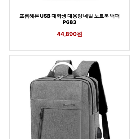
프롬헤븐 USB 대학생 대용량 네빌 노트북 백팩
P683
44,890원