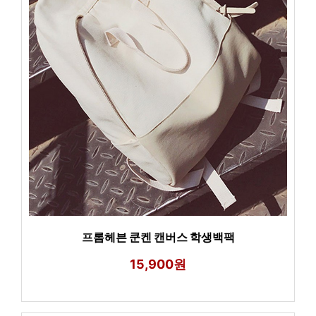
프롬헤븐 쿤켄 캔버스 학생백팩
15,900원