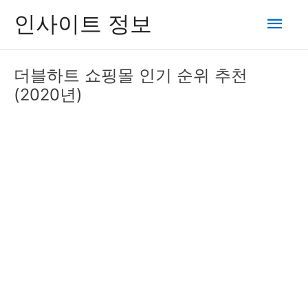
콘
메
인사이트 정보
텐
츠
인
로
더블하트 쇼핑몰 인기 순위 추천
건
메
(2020년)
너
뛰
뉴
기