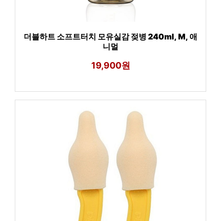
더블하트 소프트터치 모유실감 젖병 240ml, M, 애
니멀
19,900원