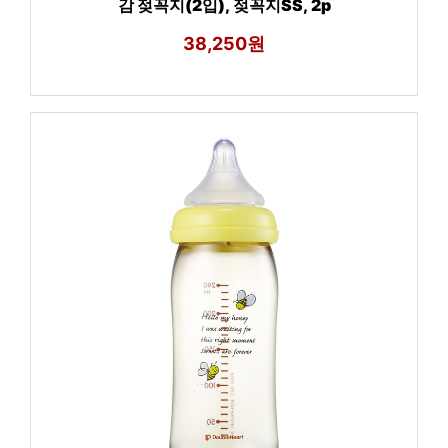
감 젖꼭지(2입), 젖꼭지SS, 2p
38,250원