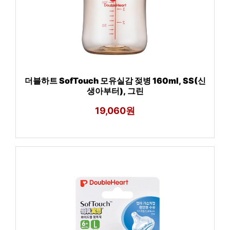
더블하트 SofTouch 모유실감 젖병 160ml, SS(신
생아부터), 그린
19,060원