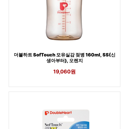
더블하트 SofTouch 모유실감 젖병 160ml, SS(신
생아부터), 오렌지
19,060원