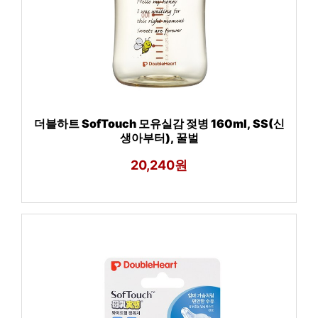
더블하트 SofTouch 모유실감 젖병 160ml, SS(신
생아부터), 꿀벌
20,240원