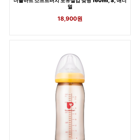
더블하트 소프트터치 모유실감 젖병 160ml, S, 애니
멀
18,900원