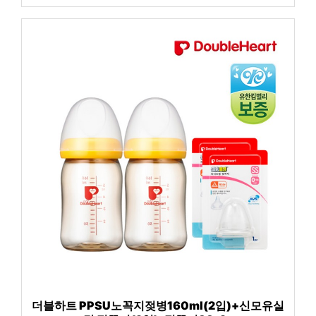
더블하트 PPSU노꼭지젖병160ml(2입)+신모유실