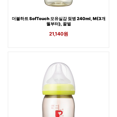
더블하트 SofTouch 모유실감 젖병 240ml, M(3개
월부터), 꿀벌
21,140원