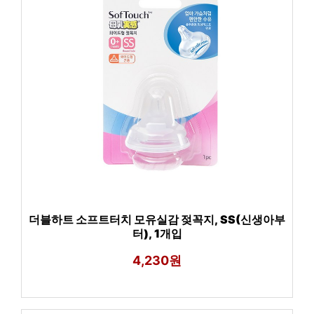
더블하트 소프트터치 모유실감 젖꼭지, SS(신생아부
터), 1개입
4,230원