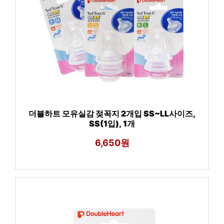
더블하트 모유실감 젖꼭지 2개입 SS~LL사이즈,
SS(1입), 1개
6,650원