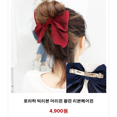
로라하 빅리본 머리핀 왕핀 리본헤어핀
4,900원