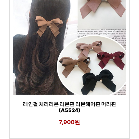
레인걸 체리리본 리본핀 리본헤어핀 머리핀
(A5524)
7,900원