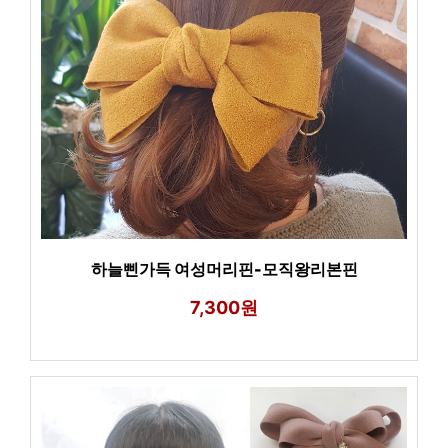
하늘삔가득 여성머리핀-모직왕리본핀
7,300원