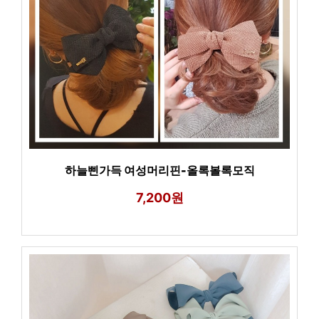
하늘삔가득 여성머리핀-올록볼록모직
7,200원