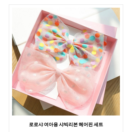
로로샤 여아용 샤빅리본 헤어핀 세트