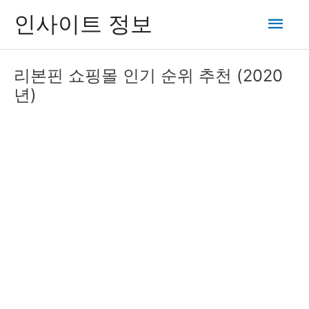
콘
메
인사이트 정보
텐
츠
인
로
리본핀 쇼핑몰 인기 순위 추천 (2020
건
메
년)
너
뛰
뉴
기