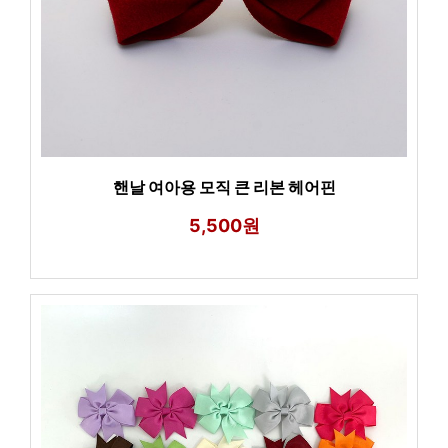
핸날 여아용 모직 큰 리본 헤어핀
5,500원