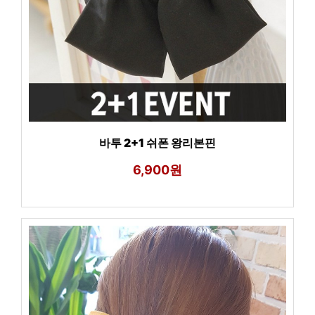
바투 2+1 쉬폰 왕리본핀
6,900원