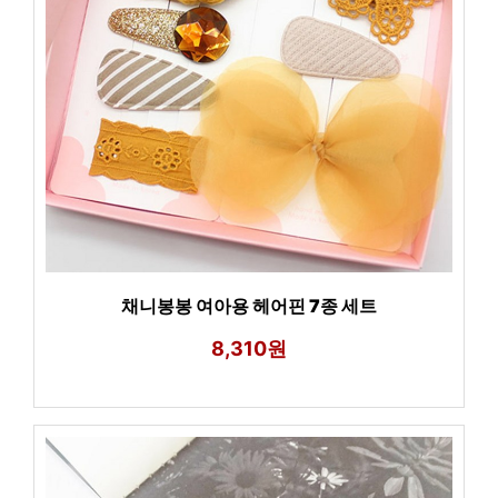
채니봉봉 여아용 헤어핀 7종 세트
8,310원