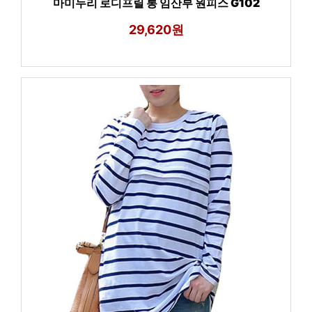
마미누리 로디프릴 롱 임산부 원피스 G102
29,620원