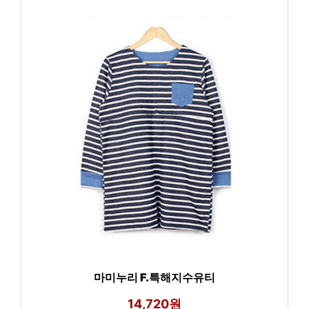
마미누리 F.특해지수유티
14,720원