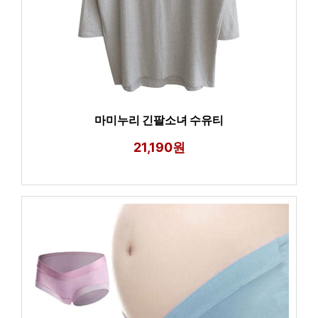
마미누리 긴팔소녀 수유티
21,190원