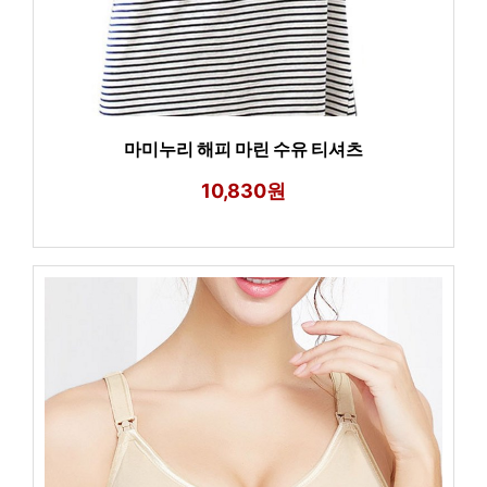
마미누리 해피 마린 수유 티셔츠
10,830원