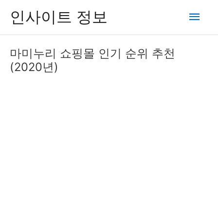
콘
메
인사이트 정보
텐
츠
인
로
마미누리 쇼핑몰 인기 순위 추천
건
메
(2020년)
너
뛰
뉴
기