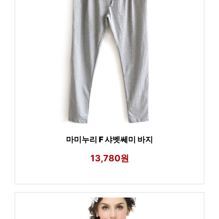
마미누리 F 샤벳쎄미 바지
13,780원