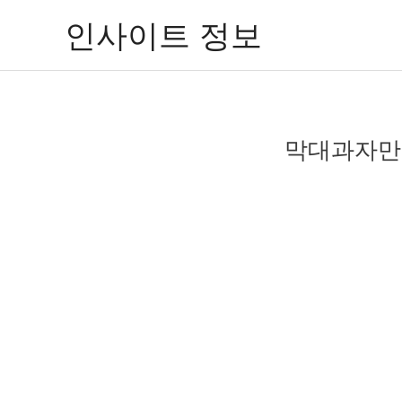
콘
인사이트 정보
텐
츠
로
건
너
막대과자만들
뛰
기