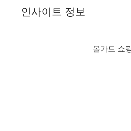
콘
인사이트 정보
텐
츠
로
건
너
몰가드 쇼핑
뛰
기