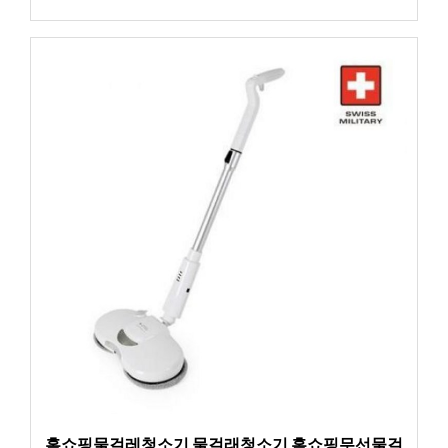
홈쇼핑물걸레청소기 물걸래청소기 홈쇼핑무선물걸