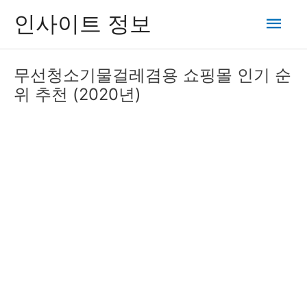
콘
메
인사이트 정보
텐
츠
인
로
무선청소기물걸레겸용 쇼핑몰 인기 순
건
메
위 추천 (2020년)
너
뛰
뉴
기