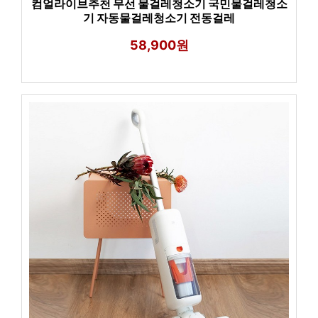
컴얼라이브추천 무선 물걸레청소기 국민물걸레청소
기 자동물걸레청소기 전동걸레
58,900원