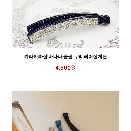
키라키라샵 바나나 클립 큐빅 헤어집게핀
4,500원