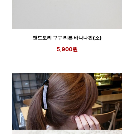
앤드토리 구구 리본 바나나핀(소)
5,900원