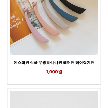
예스화인 심플 무광 바나나핀 헤어핀 헤어집게핀
1,900원