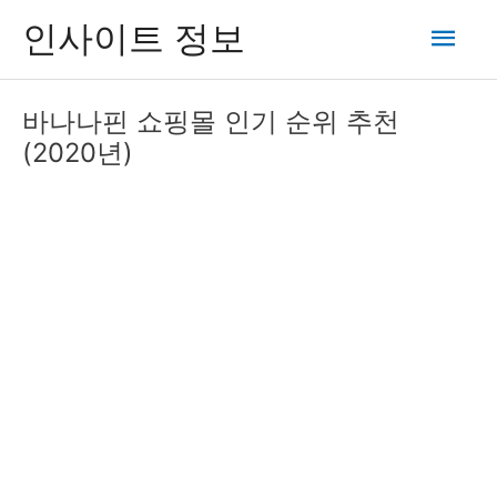
콘
메
인사이트 정보
텐
츠
인
로
바나나핀 쇼핑몰 인기 순위 추천
건
메
(2020년)
너
뛰
뉴
기