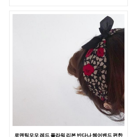
로맨틱모모 레드 플라워 리본 반다나 헤어밴드 편한