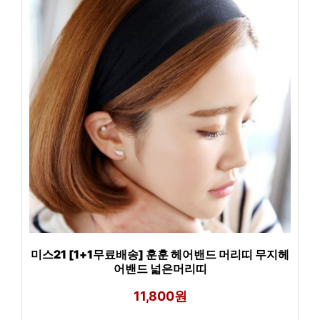
미스21 [1+1무료배송] 훈훈 헤어밴드 머리띠 무지헤
어밴드 넓은머리띠
11,800원