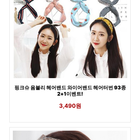
핑크슈 윰블리 헤어밴드 와이어밴드 헤어터번 93종
2+1이벤트!
3,490원