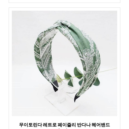
무이토린다 레트로 페이즐리 반다나 헤어밴드