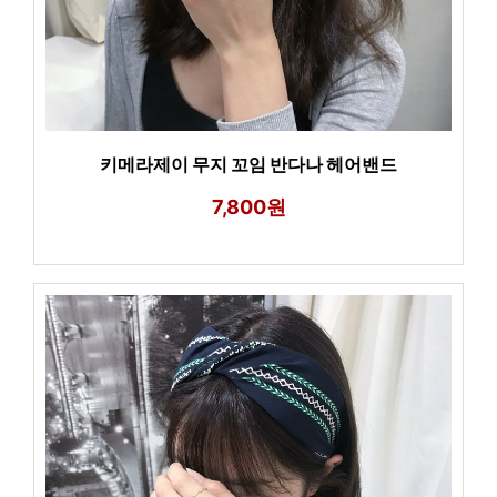
키메라제이 무지 꼬임 반다나 헤어밴드
7,800원