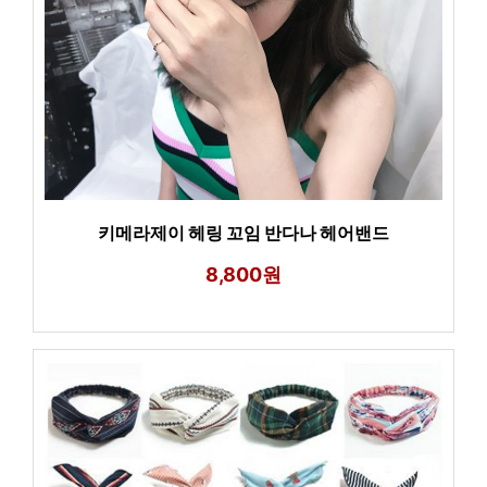
키메라제이 헤링 꼬임 반다나 헤어밴드
8,800원