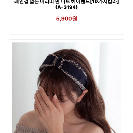
레인걸 넓은 머리띠 면 니트 헤어밴드[10가지칼라]
(A-3194)
5,900원