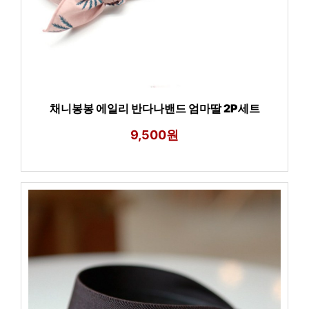
채니봉봉 에일리 반다나밴드 엄마딸 2P세트
9,500원