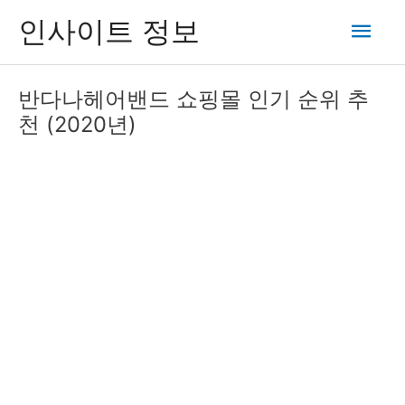
콘
메
인사이트 정보
텐
츠
인
로
반다나헤어밴드 쇼핑몰 인기 순위 추
건
메
천 (2020년)
너
뛰
뉴
기