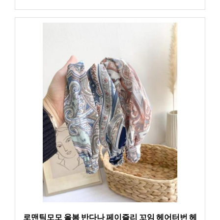
로맨틱모모 올봄 반다나 페이즐리 꼬임 헤어터번 헤