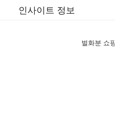
콘
인사이트 정보
텐
츠
로
건
너
벌화분 쇼핑
뛰
기