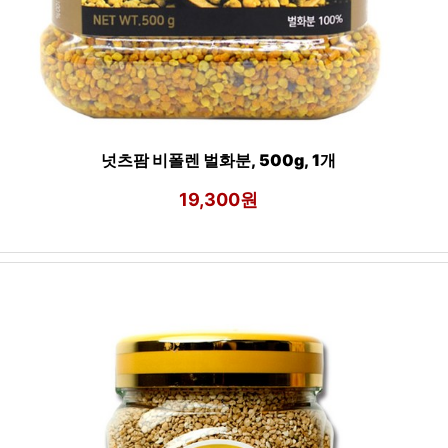
넛츠팜 비폴렌 벌화분, 500g, 1개
19,300원