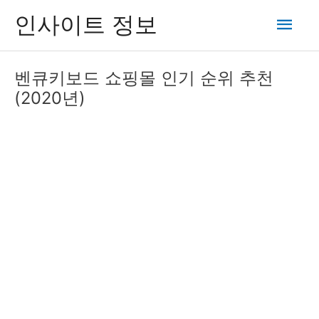
콘
메
인사이트 정보
텐
츠
인
로
벤큐키보드 쇼핑몰 인기 순위 추천
건
메
(2020년)
너
뛰
뉴
기