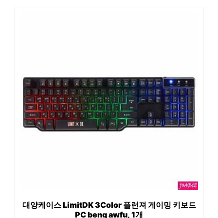
대양케이스 LimitDK 3Color 플런져 게이밍 키보드
PC benq awfu, 1개