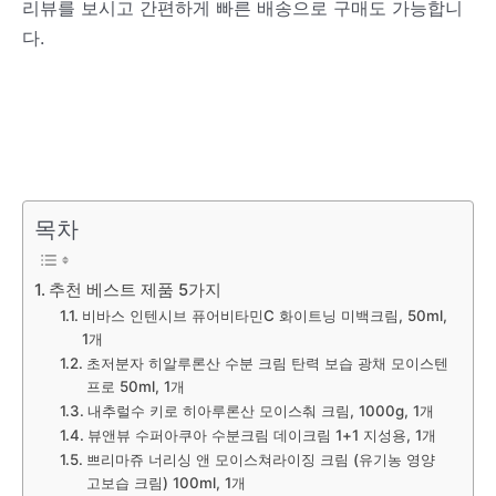
리뷰를 보시고 간편하게 빠른 배송으로 구매도 가능합니
다.
목차
추천 베스트 제품 5가지
비바스 인텐시브 퓨어비타민C 화이트닝 미백크림, 50ml,
1개
초저분자 히알루론산 수분 크림 탄력 보습 광채 모이스텐
프로 50ml, 1개
내추럴수 키로 히아루론산 모이스춰 크림, 1000g, 1개
뷰앤뷰 수퍼아쿠아 수분크림 데이크림 1+1 지성용, 1개
쁘리마쥬 너리싱 앤 모이스쳐라이징 크림 (유기농 영양
고보습 크림) 100ml, 1개