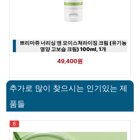
쁘리마쥬 너리싱 앤 모이스쳐라이징 크림 (유기농
영양 고보습 크림) 100ml, 1개
49,400원
추가로 많이 찾으시는 인기있는 제
품들
6