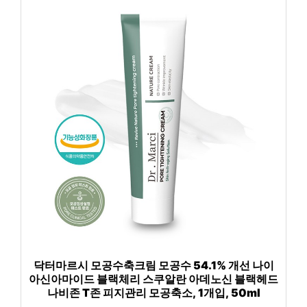
닥터마르시 모공수축크림 모공수 54.1% 개선 나이
아신아마이드 블랙체리 스쿠알란 아데노신 블랙헤드
나비존 T존 피지관리 모공축소, 1개입, 50ml