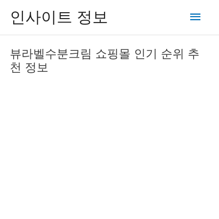
콘
메
인사이트 정보
텐
츠
인
로
뷰라벨수분크림 쇼핑몰 인기 순위 추
건
메
천 정보
너
뛰
뉴
기