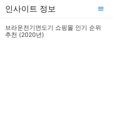
콘
메
인사이트 정보
텐
츠
인
로
브라운전기면도기 쇼핑몰 인기 순위
건
메
추천 (2020년)
너
뛰
뉴
기