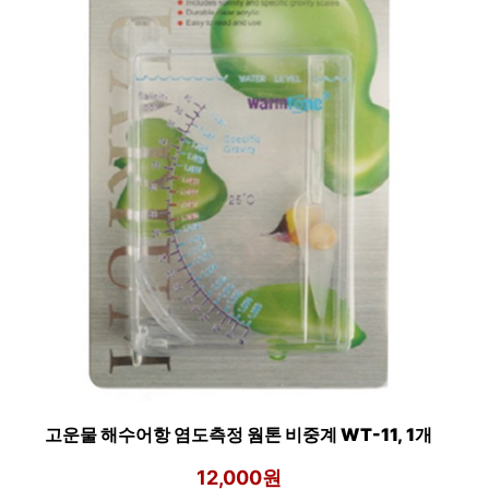
고운물 해수어항 염도측정 웜톤 비중계 WT-11, 1개
12,000원