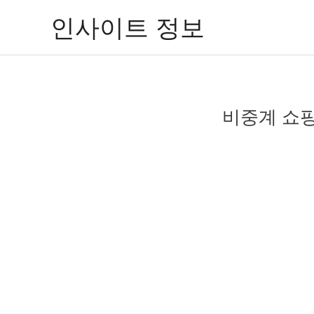
콘
인사이트 정보
텐
츠
로
건
너
비중계 쇼핑
뛰
기