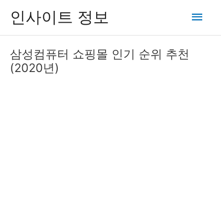
콘
메
인사이트 정보
텐
츠
인
로
삼성컴퓨터 쇼핑몰 인기 순위 추천
건
메
(2020년)
너
뛰
뉴
기