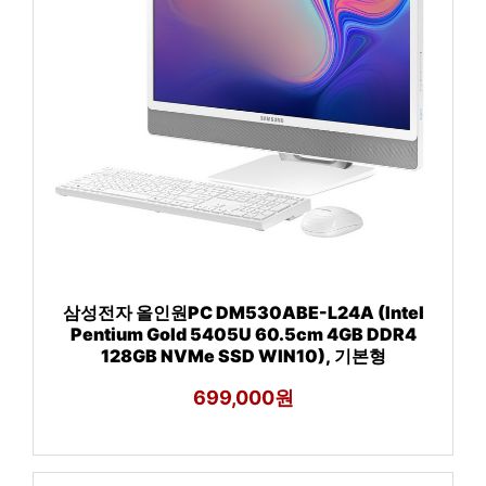
삼성전자 올인원PC DM530ABE-L24A (Intel
Pentium Gold 5405U 60.5cm 4GB DDR4
128GB NVMe SSD WIN10), 기본형
699,000원