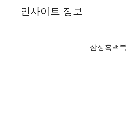
콘
인사이트 정보
텐
츠
로
건
너
삼성흑백복합
뛰
기