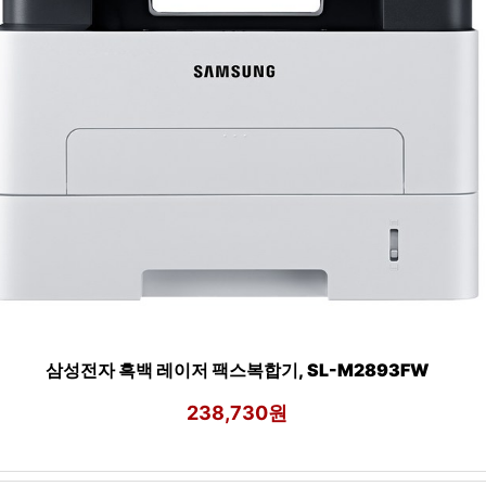
삼성전자 흑백 레이저 팩스복합기, SL-M2893FW
238,730원