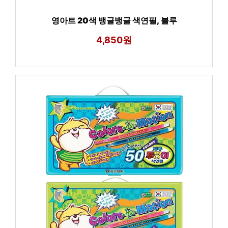
영아트 20색 뱅글뱅글 색연필, 블루
4,850원