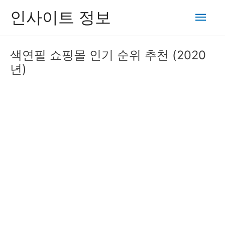
콘
메
인사이트 정보
텐
츠
인
로
색연필 쇼핑몰 인기 순위 추천 (2020
건
메
년)
너
뛰
뉴
기