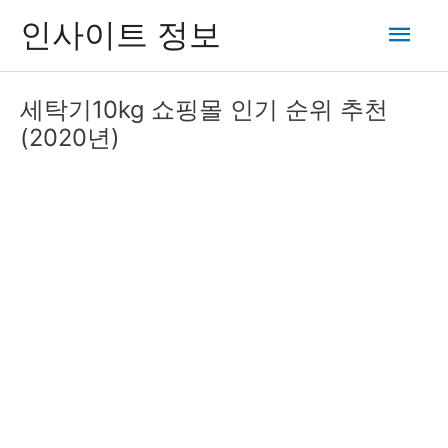
콘
메
인사이트 정보
텐
츠
인
로
세탁기10kg 쇼핑몰 인기 순위 추천
건
메
(2020년)
너
뛰
뉴
기