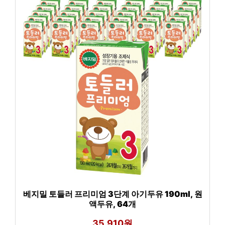
베지밀 토들러 프리미엄 3단계 아기두유 190ml, 원
액두유, 64개
35,910원