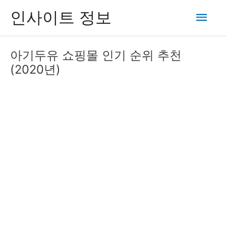
콘
메
인사이트 정보
텐
츠
인
로
아기두유 쇼핑몰 인기 순위 추천
건
메
(2020년)
너
뛰
뉴
기