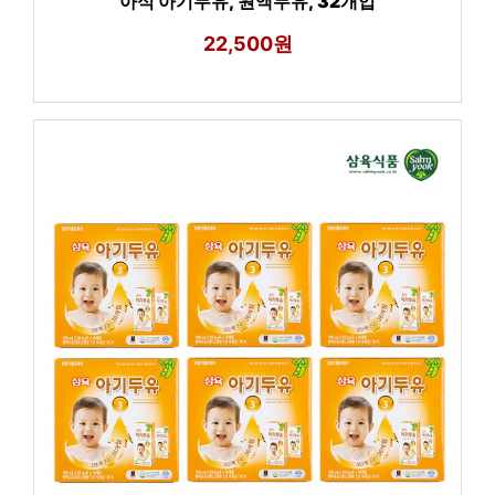
아식 아기두유, 원액두유, 32개입
22,500원