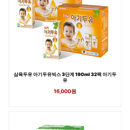
삼육두유 아기두유빅스 3단계 190ml 32팩 아기두
유
16,000원