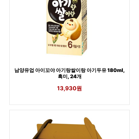
남양유업 아이꼬야 아기랑쌀이랑 아기두유 180ml,
흑미, 24개
13,930원