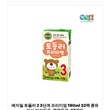
베지밀 토들러 2 3단계 프리미엄 190ml 32팩 콩유