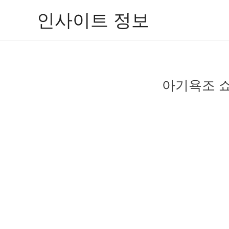
콘
인사이트 정보
텐
츠
로
건
너
아기욕조 쇼
뛰
기