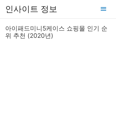
콘
메
인사이트 정보
텐
츠
인
로
아이패드미니5케이스 쇼핑몰 인기 순
건
메
위 추천 (2020년)
너
뛰
뉴
기