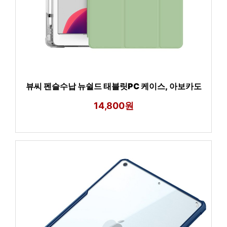
뷰씨 펜슬수납 뉴쉴드 태블릿PC 케이스, 아보카도
14,800원