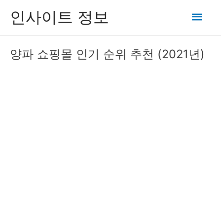
콘
메
인사이트 정보
텐
츠
인
로
양파 쇼핑몰 인기 순위 추천 (2021년)
건
메
너
뛰
뉴
기