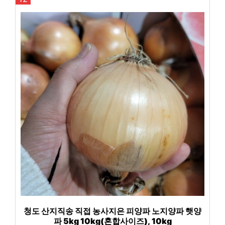
청도 산지직송 직접 농사지은 피양파 노지양파 햇양
파 5kg 10kg(혼합사이즈), 10kg