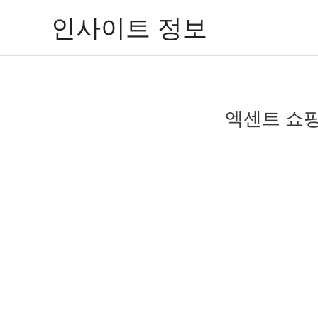
콘
인사이트 정보
텐
츠
로
건
너
엑센트 쇼핑
뛰
기