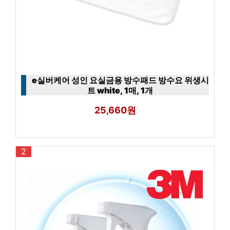
e실버케어 성인 요실금용 방수패드 방수요 위생시
트 white, 1매, 1개
25,660원
2