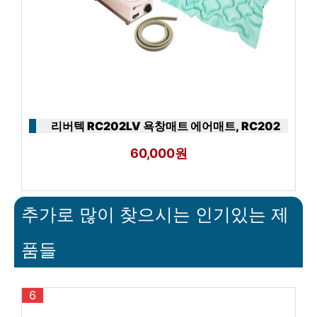
리버텍 RC202LV 욕창매트 에어매트, RC202
60,000원
추가로 많이 찾으시는 인기있는 제
품들
6