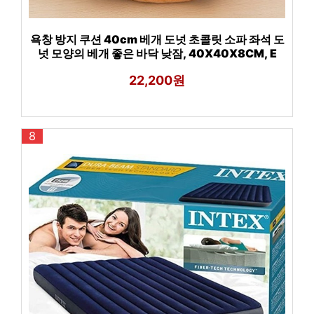
욕창 방지 쿠션 40cm 베개 도넛 초콜릿 소파 좌석 도
넛 모양의 베개 좋은 바닥 낮잠, 40X40X8CM, E
22,200원
8