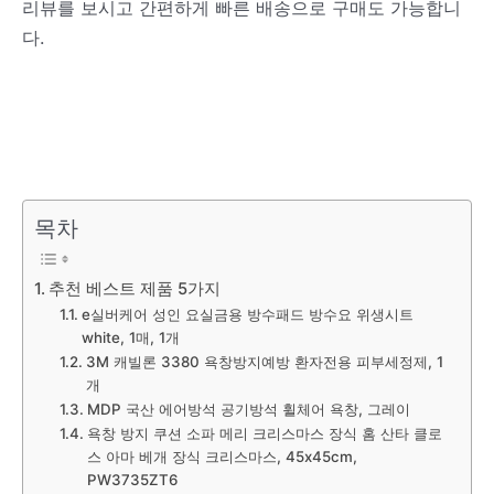
리뷰를 보시고 간편하게 빠른 배송으로 구매도 가능합니
다.
목차
추천 베스트 제품 5가지
e실버케어 성인 요실금용 방수패드 방수요 위생시트
white, 1매, 1개
3M 캐빌론 3380 욕창방지예방 환자전용 피부세정제, 1
개
MDP 국산 에어방석 공기방석 휠체어 욕창, 그레이
욕창 방지 쿠션 소파 메리 크리스마스 장식 홈 산타 클로
스 아마 베개 장식 크리스마스, 45x45cm,
PW3735ZT6