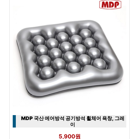
MDP 국산 에어방석 공기방석 휠체어 욕창, 그레
이
5,900원