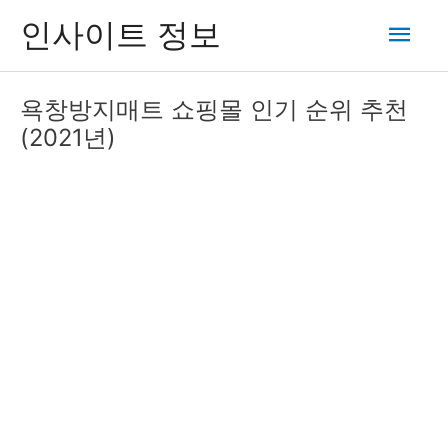
콘
메
인사이트 정보
텐
츠
인
로
욕창방지매트 쇼핑몰 인기 순위 추천
건
메
(2021년)
너
뛰
뉴
기