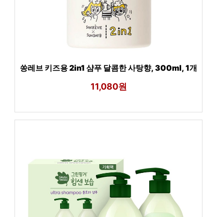
쏭레브 키즈용 2in1 샴푸 달콤한 사탕향, 300ml, 1개
11,080원