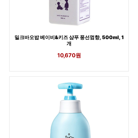
밀크바오밥 베이비&키즈 샴푸 풍선껌향, 500ml, 1
개
10,670원