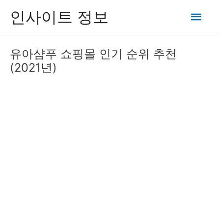
콘
메
인사이트 정보
텐
츠
인
로
유아샴푸 쇼핑몰 인기 순위 추천
건
메
(2021년)
너
뛰
뉴
기