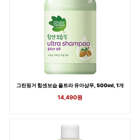
그린핑거 힘센보습 울트라 유아샴푸, 500ml, 1개
14,490원