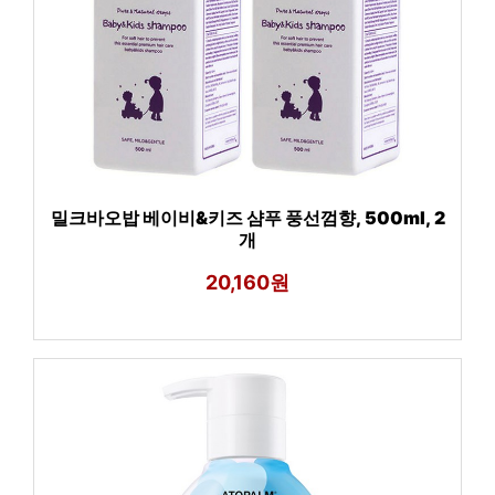
밀크바오밥 베이비&키즈 샴푸 풍선껌향, 500ml, 2
개
20,160원