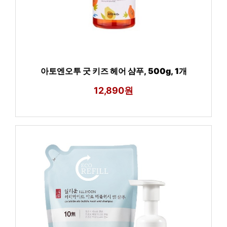
아토엔오투 굿 키즈 헤어 샴푸, 500g, 1개
12,890원