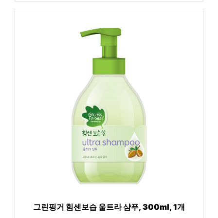
그린핑거 힘센보습 울트라 샴푸, 300ml, 1개