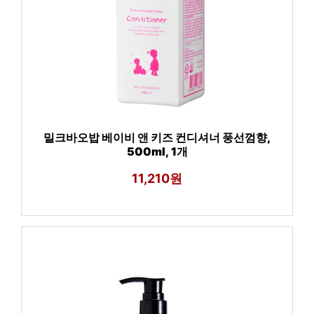
밀크바오밥 베이비 앤 키즈 컨디셔너 풍선껌향,
500ml, 1개
11,210원