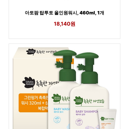
아토팜 탑투토 올인원워시, 460ml, 1개
18,140원