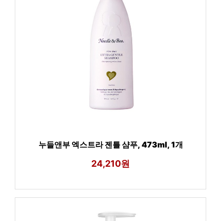
누들앤부 엑스트라 젠틀 샴푸, 473ml, 1개
24,210원