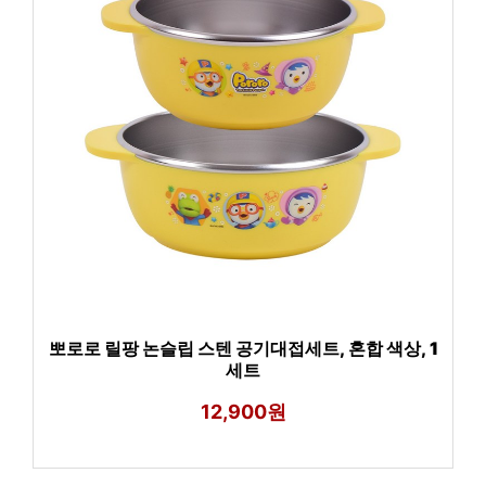
뽀로로 릴팡 논슬립 스텐 공기대접세트, 혼합 색상, 1
세트
12,900원