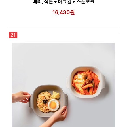
베리, 식판 + 머그컵 + 스푼포크
16,430원
21