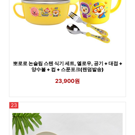
뽀로로 논슬립 스텐 식기 세트, 옐로우, 공기 + 대접 +
양수볼 + 컵 + 스푼포크(랜덤발송)
23,900원
23