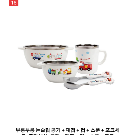
16
부릉부릉 논슬립 공기 + 대접 + 컵 + 스푼 + 포크세