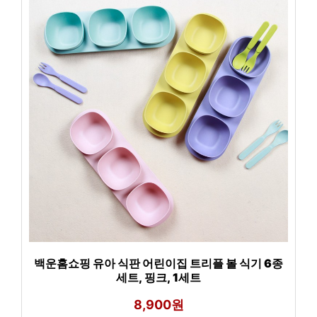
백운홈쇼핑 유아 식판 어린이집 트리플 볼 식기 6종
세트, 핑크, 1세트
8,900원