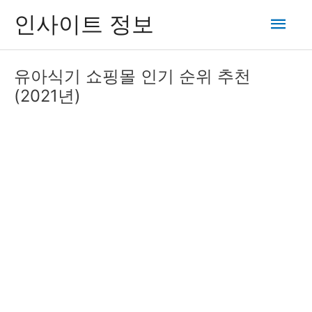
콘
메
인사이트 정보
텐
츠
인
로
유아식기 쇼핑몰 인기 순위 추천
건
메
(2021년)
너
뛰
뉴
기