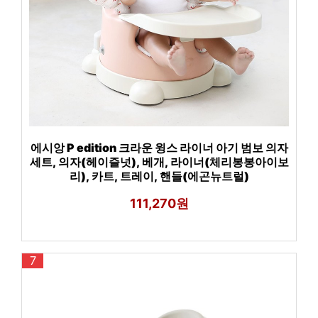
에시앙 P edition 크라운 윙스 라이너 아기 범보 의자
세트, 의자(헤이즐넛), 베개, 라이너(체리봉봉아이보
리), 카트, 트레이, 핸들(에곤뉴트럴)
111,270원
7