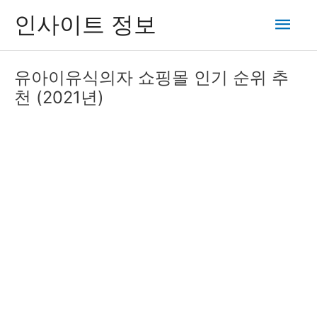
콘
메
인사이트 정보
텐
츠
인
로
유아이유식의자 쇼핑몰 인기 순위 추
건
메
천 (2021년)
너
뛰
뉴
기