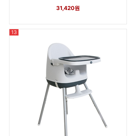
31,420원
13