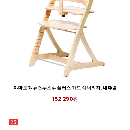
야마토야 뉴스쿠스쿠 플러스 가드 식탁의자, 내츄럴
152,290원
25