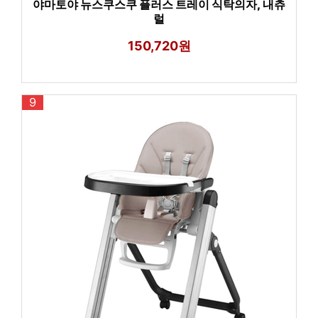
야마토야 뉴스쿠스쿠 플러스 트레이 식탁의자, 내츄
럴
150,720원
9