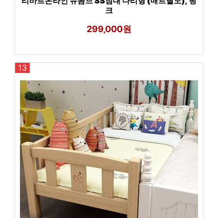
리바트온라인 뉴꼼므 SS침대 다리형 (매트별도), 핑
크
299,000원
13