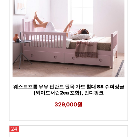
웨스트프롬 뮤뮤 핀란드 원목 가드 침대 SS 슈퍼싱글
(와이드서랍2ea 포함), 인디핑크
329,000원
24