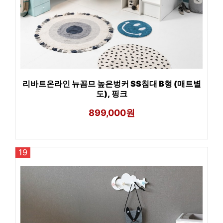
리바트온라인 뉴꼼므 높은벙커 SS침대 B형 (매트별
도), 핑크
899,000원
19