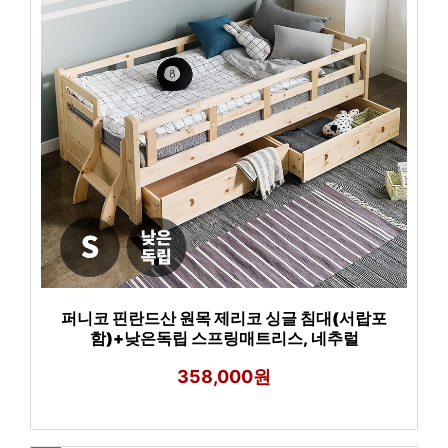
퍼니코 핀란드산 원목 제리코 싱글 침대(서랍포
함)+낮은독립 스프링매트리스, 네추럴
358,000원