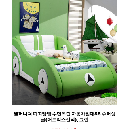
웰퍼니쳐 띠띠빵빵 수면독립 자동차침대SS 슈퍼싱
글(매트리스선택), 그린