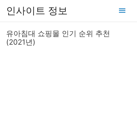
콘
메
인사이트 정보
텐
츠
인
로
유아침대 쇼핑몰 인기 순위 추천
건
메
(2021년)
너
뛰
뉴
기