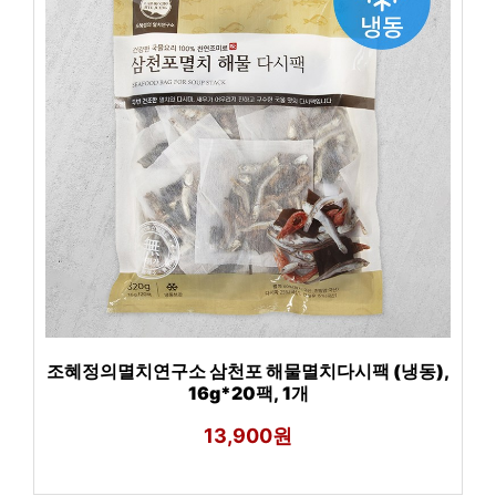
조혜정의멸치연구소 삼천포 해물멸치다시팩 (냉동),
16g*20팩, 1개
13,900원