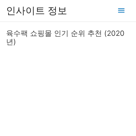
콘
메
인사이트 정보
텐
츠
인
로
육수팩 쇼핑몰 인기 순위 추천 (2020
건
메
년)
너
뛰
뉴
기