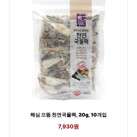
해심 으뜸 천연국물팩, 20g, 10개입
7,930원