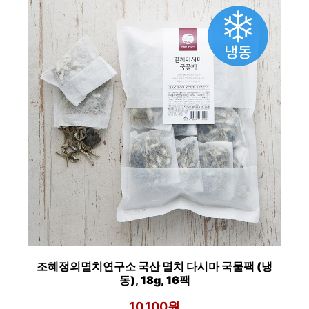
조혜정의멸치연구소 국산 멸치 다시마 국물팩 (냉
동), 18g, 16팩
10,100원