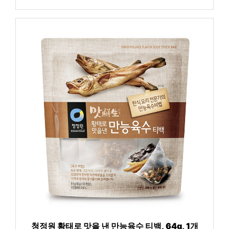
청정원 황태로 맛을 낸 만능육수 티백, 64g, 1개