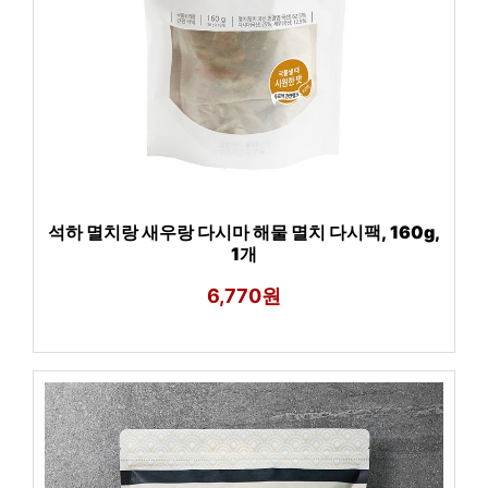
석하 멸치랑 새우랑 다시마 해물 멸치 다시팩, 160g,
1개
6,770원