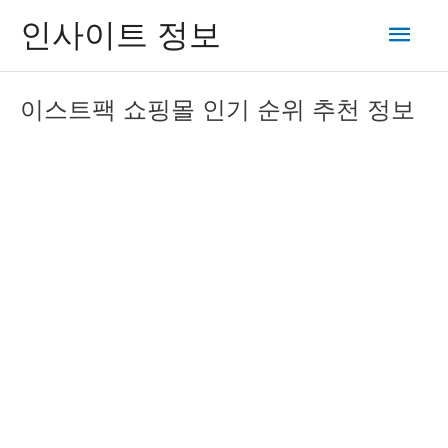
콘
메
인사이트 정보
텐
츠
인
로
이스트팩 쇼핑몰 인기 순위 추천 정보
건
메
너
뛰
뉴
기