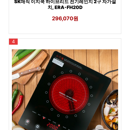
SK매직 이지쿡 하이브리드 전기레인지 2구 자가설
치, ERA-FH20D
296,070원
4