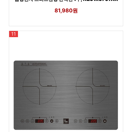
81,980원
11