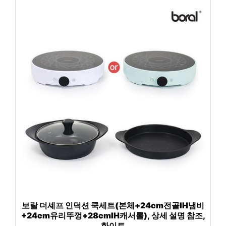
보랄 더셰프 인덕션 쿡세트(본체+24cm전골IH냄비
+24cm유리뚜껑+28cmIH캐서롤), 상세 설명 참조,
화이트