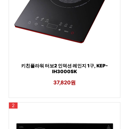
키친플라워 터보2 인덕션 레인지 1구, KEP-
IH3000SK
37,820원
2