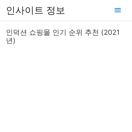
콘
메
인사이트 정보
텐
츠
인
로
인덕션 쇼핑몰 인기 순위 추천 (2021
건
메
년)
너
뛰
뉴
기