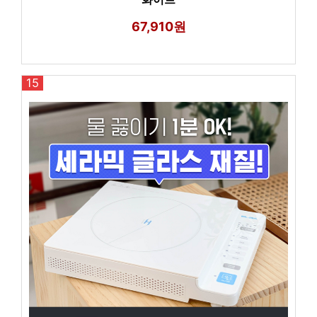
67,910원
15