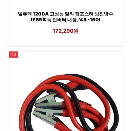
벨류텍 1200A 고성능 멀티 점프스터 방진방수
IP65획득 인버터 내장, VJL-160I
172,290원
13