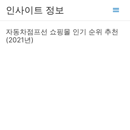
콘
메
인사이트 정보
텐
츠
인
로
자동차점프선 쇼핑몰 인기 순위 추천
건
메
(2021년)
너
뛰
뉴
기