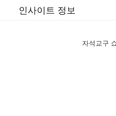
콘
인사이트 정보
텐
츠
로
건
너
자석교구 쇼
뛰
기