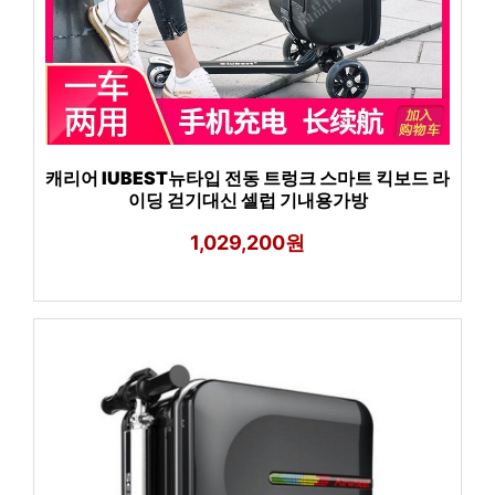
캐리어 IUBEST뉴타입 전동 트렁크 스마트 킥보드 라
이딩 걷기대신 셀럽 기내용가방
1,029,200원