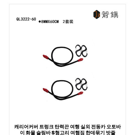
캐리어커버 트렁크 탄력끈 여행 실외 전동카 오토바
이 화물 슬링바 S형고리 여햄짐 한데묶기 밧줄