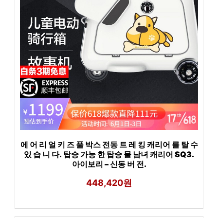
에 어 리 얼 키 즈 풀 박스 전동 트 레 킹 캐리어 를 탈 수
있 습 니 다. 탑승 가능 한 탑승 물 남녀 캐리어 SQ3.
아이보리 – 신동 버 전.
448,420원