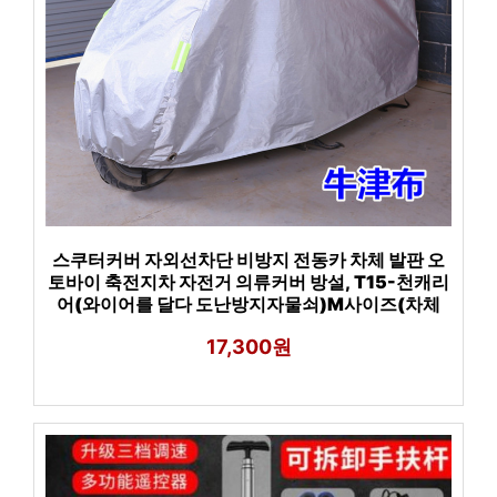
스쿠터커버 자외선차단 비방지 전동카 차체 발판 오
토바이 축전지차 자전거 의류커버 방설, T15-천캐리
어(와이어를 달다 도난방지자물쇠)M사이즈(차체
17,300원