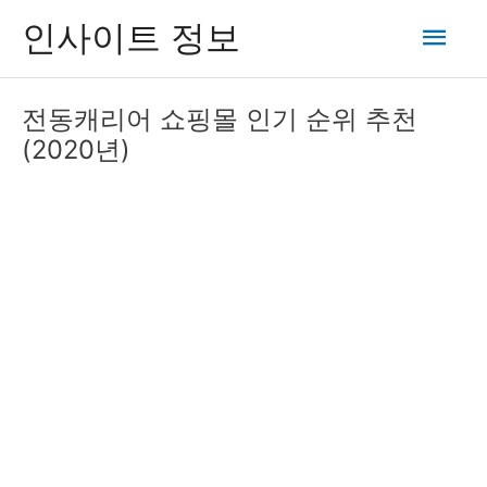
콘
메
인사이트 정보
텐
츠
인
로
전동캐리어 쇼핑몰 인기 순위 추천
건
메
(2020년)
너
뛰
뉴
기