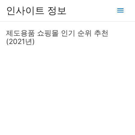
콘
메
인사이트 정보
텐
츠
인
로
제도용품 쇼핑몰 인기 순위 추천
건
메
(2021년)
너
뛰
뉴
기