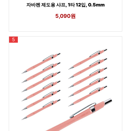
자바펜 제도용 샤프, 1타 12입, 0.5mm
5,090원
5