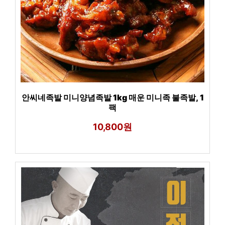
안씨네족발 미니양념족발 1kg 매운 미니족 불족발, 1
팩
10,800원