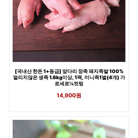
[국내산 한돈 1+등급] 앞다리 장족 돼지족발 100%
얼리지않은 생족 1.6kg이상, 1팩, 미니족1벌(4개) 가
로세로¼컷팅
14,900원