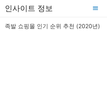
콘
메
인사이트 정보
텐
츠
인
로
족발 쇼핑몰 인기 순위 추천 (2020년)
건
메
너
뛰
뉴
기