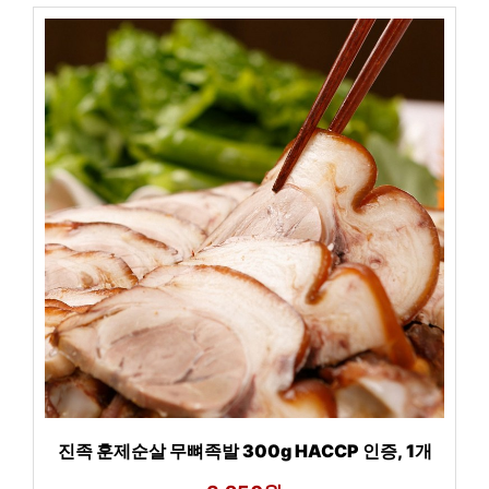
진족 훈제순살 무뼈족발 300g HACCP 인증, 1개