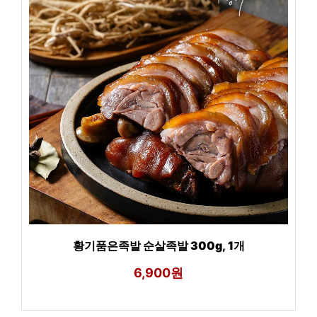
황기품은족발 순살족발 300g, 1개
6,900원