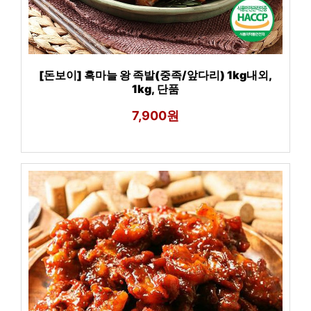
[돈보이] 흑마늘 왕 족발(중족/앞다리) 1kg내외,
1kg, 단품
7,900원