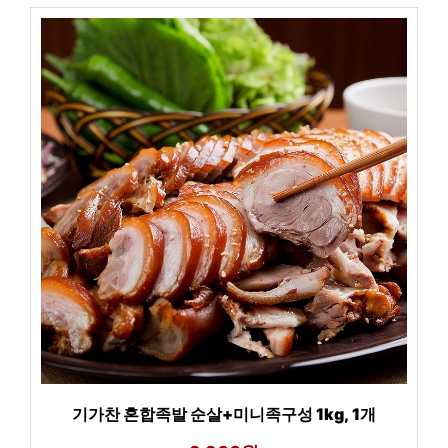
기가찬 혼합족발 순살+미니족구성 1kg, 1개