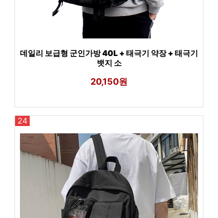
데일리 보급형 군인가방 40L + 태극기 약장 + 태극기
뱃지 소
20,150원
24