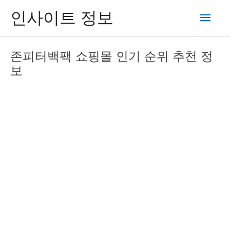
콘
메
인사이트 정보
텐
츠
인
로
존피터백팩 쇼핑몰 인기 순위 추천 정
건
메
보
너
뛰
뉴
기