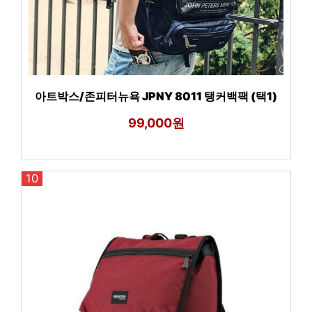
아트박스/존피터뉴욕 JPNY 8011 탱커백팩 (택1)
99,000원
10