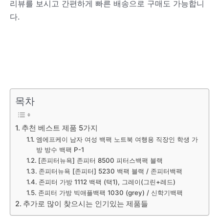
리뷰를 보시고 간편하게 빠른 배송으로 구매도 가능합니
다.
목차
추천 베스트 제품 5가지
엠에프케이 남자 여성 백팩 노트북 여행용 직장인 학생 가
방 방수 백팩 P-1
[존피터뉴욕] 존피터 8500 피터스백팩 블랙
존피터뉴욕 [존피터] 5230 백팩 블랙 / 존피터백팩
존피터 가방 1112 백팩 (택1), 그레이(그린+레드)
존피터 가방 빅애플백팩 1030 (grey) / 신학기백팩
추가로 많이 찾으시는 인기있는 제품들