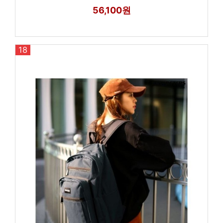
56,100원
18