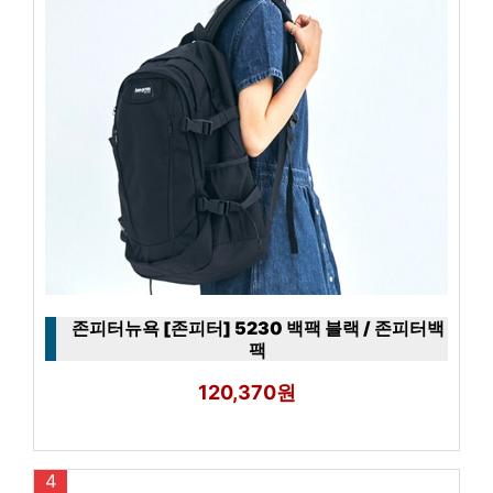
존피터뉴욕 [존피터] 5230 백팩 블랙 / 존피터백
팩
120,370원
4