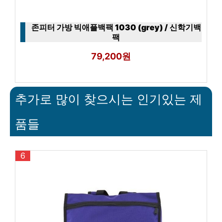
존피터 가방 빅애플백팩 1030 (grey) / 신학기백
팩
79,200원
추가로 많이 찾으시는 인기있는 제
품들
6