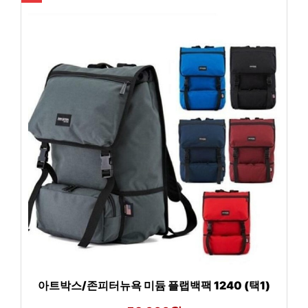
아트박스/존피터뉴욕 미듐 플랩백팩 1240 (택1)