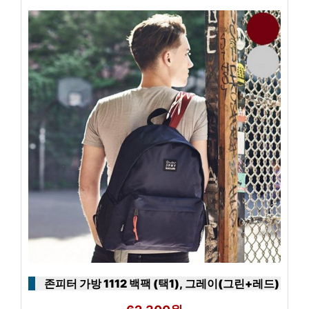
존피터 가방 1112 백팩 (택1), 그레이(그린+레드)