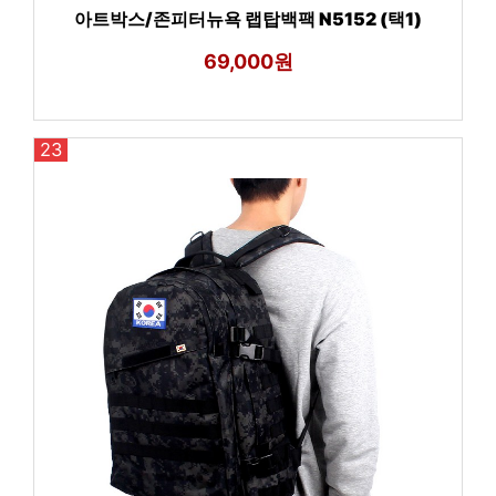
아트박스/존피터뉴욕 랩탑백팩 N5152 (택1)
69,000원
23